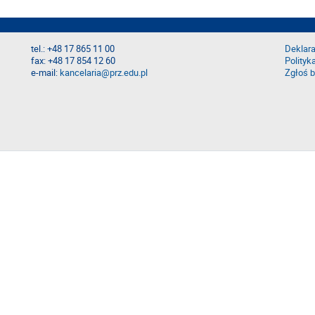
tel.: +48 17 865 11 00
Deklara
fax: +48 17 854 12 60
Polityk
e-mail:
kancelaria@prz.edu.pl
Zgłoś b